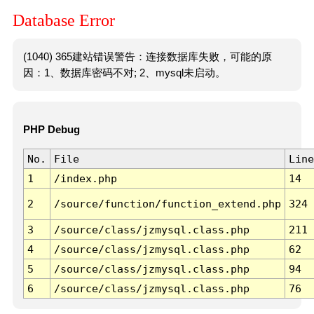
Database Error
(1040) 365建站错误警告：连接数据库失败，可能的原
因：1、数据库密码不对; 2、mysql未启动。
PHP Debug
No.
File
Line
1
/index.php
14
2
/source/function/function_extend.php
324
3
/source/class/jzmysql.class.php
211
4
/source/class/jzmysql.class.php
62
5
/source/class/jzmysql.class.php
94
6
/source/class/jzmysql.class.php
76