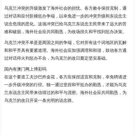
乌克兰冲突的升级激发了海外社会的担忧。各方敕令保捏克制，通
过对话和应付阶梯惩办争端，以幸免进一步的冲突升级和东说念主
说念危境的恶化。这场冲突已给乌克兰东说念主民带来了远大的苦
难和破损，海外社会应共同勤恳，为收场捏久和平找到惩办决策。
乌克兰冲突不单是是两国之间的争端，它对所有这个词地区的瓦解
和和平齐具有要紧道理。海外社会应加强调理和和谐，鼓动各方通
过对话停火判惩办不合，为乌克兰的改日奠定坚实基础。
国内有澳门网上博彩吗
在这个要道工夫沙巴炸金花，各方应保捏适宜和克制，幸免聘请进
一步升级冲突的行径。独一通过坚捏和平惩办的勤恳，才能为乌克
兰东说念主民带来信得过的和平与茂密。海外社会应共同勤恳，为
乌克兰的改日开采一条光明的说念路。