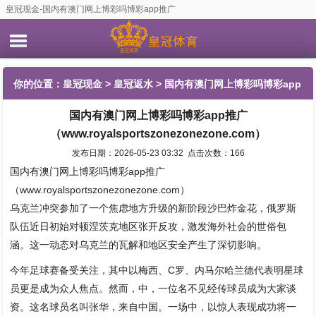
皇冠现金-国内有澳门网上博彩吗博彩app推广
（www.royalsportszonezonezone.com）
你的位置：
皇冠现金
>
皇冠返水
> 国内有澳门网上博彩吗博彩app
国内有澳门网上博彩吗博彩app推广
推广（www.royalsportszonezonezone.com）
（www.royalsportszonezonezone.com）
发布日期：2026-05-23 03:32 点击次数：166
国内有澳门网上博彩吗博彩app推广
（www.royalsportszonezonezone.com）
乌克兰冲突参加了一个焦虑地方升级的新阶段沙巴炸金花，俄罗斯
队伍近日初始对顿涅茨克地区张开反攻，激发海外社会的世俗包
涵。这一动态对乌克兰的瓦解和地区安全产生了深切影响。
今年足球赛备受关注，其中以梅西、C罗、内马尔哈兰德代表明星球
员更是成为众人焦点。然而，中，一位名不见经传球员成为大家谈
资。这名球员名叫张华，来自中国。一场中，以惊人表现成功将一