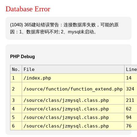
Database Error
(1040) 365建站错误警告：连接数据库失败，可能的原
因：1、数据库密码不对; 2、mysql未启动。
PHP Debug
No.
File
Line
1
/index.php
14
2
/source/function/function_extend.php
324
3
/source/class/jzmysql.class.php
211
4
/source/class/jzmysql.class.php
62
5
/source/class/jzmysql.class.php
94
6
/source/class/jzmysql.class.php
76