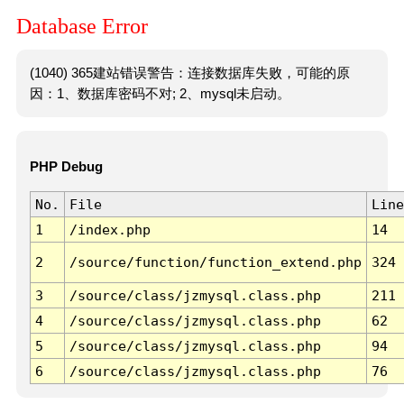
Database Error
(1040) 365建站错误警告：连接数据库失败，可能的原
因：1、数据库密码不对; 2、mysql未启动。
PHP Debug
No.
File
Line
1
/index.php
14
2
/source/function/function_extend.php
324
3
/source/class/jzmysql.class.php
211
4
/source/class/jzmysql.class.php
62
5
/source/class/jzmysql.class.php
94
6
/source/class/jzmysql.class.php
76