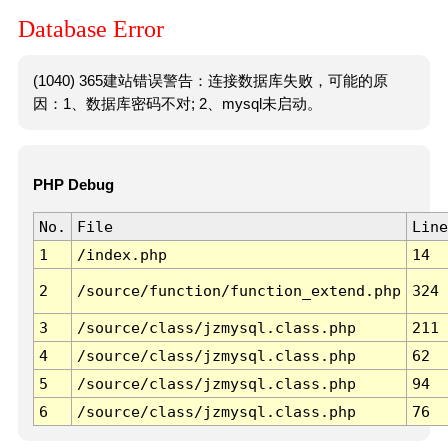
Database Error
(1040) 365建站错误警告：连接数据库失败，可能的原
因：1、数据库密码不对; 2、mysql未启动。
PHP Debug
No.
File
Line
1
/index.php
14
2
/source/function/function_extend.php
324
3
/source/class/jzmysql.class.php
211
4
/source/class/jzmysql.class.php
62
5
/source/class/jzmysql.class.php
94
6
/source/class/jzmysql.class.php
76