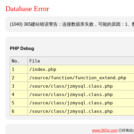
Database Error
(1040) 365建站错误警告：连接数据库失败，可能的原因：1、数
PHP Debug
No.
File
1
/index.php
2
/source/function/function_extend.php
3
/source/class/jzmysql.class.php
4
/source/class/jzmysql.class.php
5
/source/class/jzmysql.class.php
6
/source/class/jzmysql.class.php
www.365jz.com
已经将此