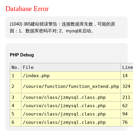
Database Error
(1040) 365建站错误警告：连接数据库失败，可能的原
因：1、数据库密码不对; 2、mysql未启动。
PHP Debug
No.
File
Line
1
/index.php
14
2
/source/function/function_extend.php
324
3
/source/class/jzmysql.class.php
211
4
/source/class/jzmysql.class.php
62
5
/source/class/jzmysql.class.php
94
6
/source/class/jzmysql.class.php
76