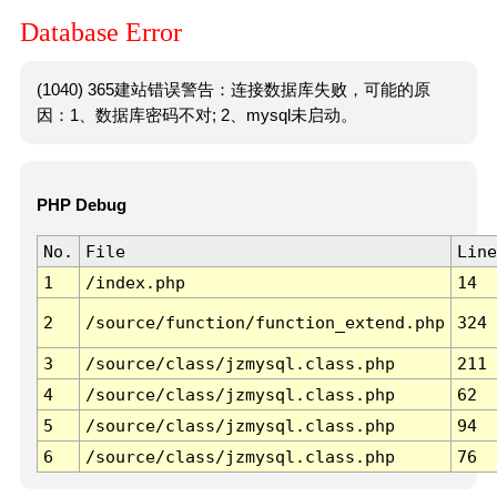
Database Error
(1040) 365建站错误警告：连接数据库失败，可能的原
因：1、数据库密码不对; 2、mysql未启动。
PHP Debug
No.
File
Line
1
/index.php
14
2
/source/function/function_extend.php
324
3
/source/class/jzmysql.class.php
211
4
/source/class/jzmysql.class.php
62
5
/source/class/jzmysql.class.php
94
6
/source/class/jzmysql.class.php
76