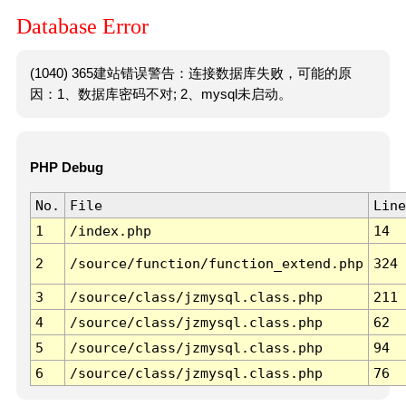
Database Error
(1040) 365建站错误警告：连接数据库失败，可能的原
因：1、数据库密码不对; 2、mysql未启动。
PHP Debug
No.
File
Line
1
/index.php
14
2
/source/function/function_extend.php
324
3
/source/class/jzmysql.class.php
211
4
/source/class/jzmysql.class.php
62
5
/source/class/jzmysql.class.php
94
6
/source/class/jzmysql.class.php
76