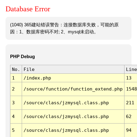
Database Error
(1040) 365建站错误警告：连接数据库失败，可能的原
因：1、数据库密码不对; 2、mysql未启动。
PHP Debug
No.
File
Line
1
/index.php
13
2
/source/function/function_extend.php
1548
3
/source/class/jzmysql.class.php
211
4
/source/class/jzmysql.class.php
62
5
/source/class/jzmysql.class.php
94