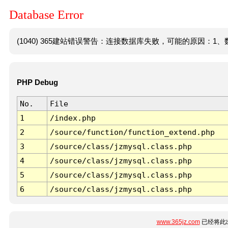
Database Error
(1040) 365建站错误警告：连接数据库失败，可能的原因：1、数
PHP Debug
No.
File
1
/index.php
2
/source/function/function_extend.php
3
/source/class/jzmysql.class.php
4
/source/class/jzmysql.class.php
5
/source/class/jzmysql.class.php
6
/source/class/jzmysql.class.php
www.365jz.com
已经将此