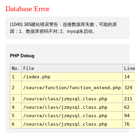
Database Error
(1040) 365建站错误警告：连接数据库失败，可能的原
因：1、数据库密码不对; 2、mysql未启动。
PHP Debug
No.
File
Line
1
/index.php
14
2
/source/function/function_extend.php
324
3
/source/class/jzmysql.class.php
211
4
/source/class/jzmysql.class.php
62
5
/source/class/jzmysql.class.php
94
6
/source/class/jzmysql.class.php
76