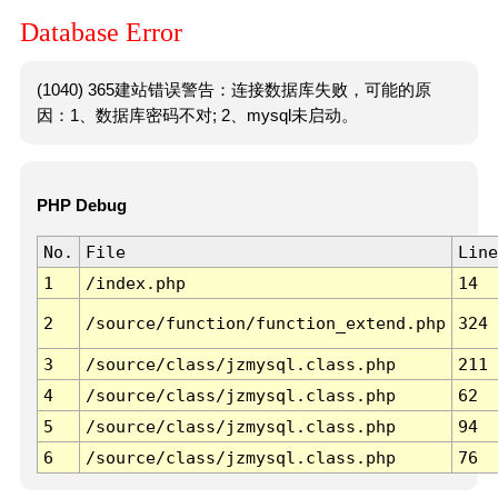
Database Error
(1040) 365建站错误警告：连接数据库失败，可能的原
因：1、数据库密码不对; 2、mysql未启动。
PHP Debug
No.
File
Line
1
/index.php
14
2
/source/function/function_extend.php
324
3
/source/class/jzmysql.class.php
211
4
/source/class/jzmysql.class.php
62
5
/source/class/jzmysql.class.php
94
6
/source/class/jzmysql.class.php
76