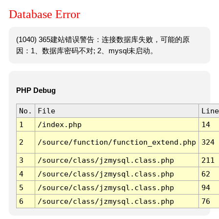
Database Error
(1040) 365建站错误警告：连接数据库失败，可能的原
因：1、数据库密码不对; 2、mysql未启动。
PHP Debug
No.
File
Line
1
/index.php
14
2
/source/function/function_extend.php
324
3
/source/class/jzmysql.class.php
211
4
/source/class/jzmysql.class.php
62
5
/source/class/jzmysql.class.php
94
6
/source/class/jzmysql.class.php
76