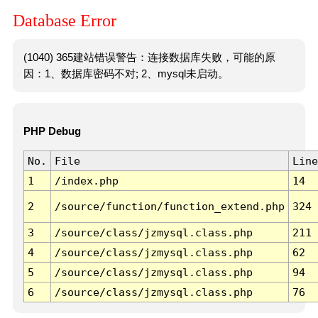
Database Error
(1040) 365建站错误警告：连接数据库失败，可能的原
因：1、数据库密码不对; 2、mysql未启动。
PHP Debug
No.
File
Line
1
/index.php
14
2
/source/function/function_extend.php
324
3
/source/class/jzmysql.class.php
211
4
/source/class/jzmysql.class.php
62
5
/source/class/jzmysql.class.php
94
6
/source/class/jzmysql.class.php
76