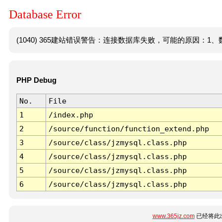
Database Error
(1040) 365建站错误警告：连接数据库失败，可能的原因：1、数
PHP Debug
No.
File
1
/index.php
2
/source/function/function_extend.php
3
/source/class/jzmysql.class.php
4
/source/class/jzmysql.class.php
5
/source/class/jzmysql.class.php
6
/source/class/jzmysql.class.php
www.365jz.com
已经将此