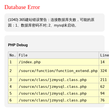
Database Error
(1040) 365建站错误警告：连接数据库失败，可能的原
因：1、数据库密码不对; 2、mysql未启动。
PHP Debug
No.
File
Line
1
/index.php
14
2
/source/function/function_extend.php
324
3
/source/class/jzmysql.class.php
211
4
/source/class/jzmysql.class.php
62
5
/source/class/jzmysql.class.php
94
6
/source/class/jzmysql.class.php
76