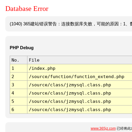
Database Error
(1040) 365建站错误警告：连接数据库失败，可能的原因：1、数
PHP Debug
No.
File
1
/index.php
2
/source/function/function_extend.php
3
/source/class/jzmysql.class.php
4
/source/class/jzmysql.class.php
5
/source/class/jzmysql.class.php
6
/source/class/jzmysql.class.php
www.365jz.com
已经将此