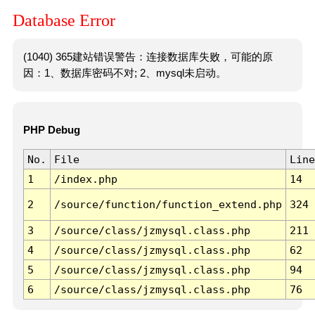
Database Error
(1040) 365建站错误警告：连接数据库失败，可能的原
因：1、数据库密码不对; 2、mysql未启动。
PHP Debug
No.
File
Line
1
/index.php
14
2
/source/function/function_extend.php
324
3
/source/class/jzmysql.class.php
211
4
/source/class/jzmysql.class.php
62
5
/source/class/jzmysql.class.php
94
6
/source/class/jzmysql.class.php
76