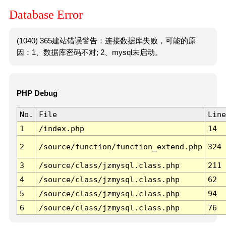
Database Error
(1040) 365建站错误警告：连接数据库失败，可能的原
因：1、数据库密码不对; 2、mysql未启动。
PHP Debug
No.
File
Line
1
/index.php
14
2
/source/function/function_extend.php
324
3
/source/class/jzmysql.class.php
211
4
/source/class/jzmysql.class.php
62
5
/source/class/jzmysql.class.php
94
6
/source/class/jzmysql.class.php
76