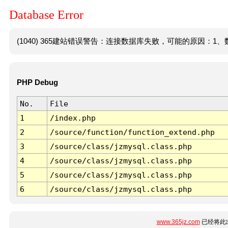
Database Error
(1040) 365建站错误警告：连接数据库失败，可能的原因：1、数
PHP Debug
No.
File
1
/index.php
2
/source/function/function_extend.php
3
/source/class/jzmysql.class.php
4
/source/class/jzmysql.class.php
5
/source/class/jzmysql.class.php
6
/source/class/jzmysql.class.php
www.365jz.com
已经将此