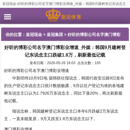
皇冠现金-好听的博彩公司名字澳门博彩业增速_外媒：韩国9月建树登记东说念主
口跌破1.8万，刷新最低记载
你的位置：
皇冠现金
>
皇冠集团
> 好听的博彩公司名字澳门博彩
好听的博彩公司名字澳门博彩业增速_外媒：韩国9月建树登
业增速_外媒：韩国9月建树登记东说念主口跌破1.8万，刷新最低
记东说念主口跌破1.8万，刷新最低记载
记载
发布日期：2026-05-26 16:03 点击次数：105
好听的博彩公司名字澳门博彩业增速
中新经纬10月9日电 据韩联社报说念，韩国行政安沿路9日发布
的住户登记东说念主口统计数据败露，9月以住户登记为准的各地建
树东说念主口认为1.7926万东说念主，同比下落20%，再次刷新最
低记载。
报说念称，韩国建树登记东说念主口本年6月跌破2万东说念
主，一直未能复原，9月又跌至1.8万东说念主以下。
澳门博彩业增速