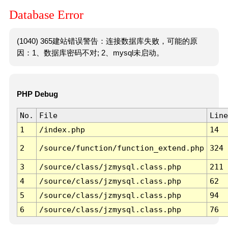
Database Error
(1040) 365建站错误警告：连接数据库失败，可能的原
因：1、数据库密码不对; 2、mysql未启动。
PHP Debug
No.
File
Line
1
/index.php
14
2
/source/function/function_extend.php
324
3
/source/class/jzmysql.class.php
211
4
/source/class/jzmysql.class.php
62
5
/source/class/jzmysql.class.php
94
6
/source/class/jzmysql.class.php
76