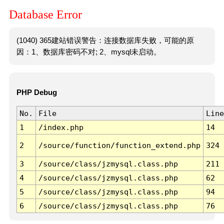
Database Error
(1040) 365建站错误警告：连接数据库失败，可能的原
因：1、数据库密码不对; 2、mysql未启动。
PHP Debug
No.
File
Line
1
/index.php
14
2
/source/function/function_extend.php
324
3
/source/class/jzmysql.class.php
211
4
/source/class/jzmysql.class.php
62
5
/source/class/jzmysql.class.php
94
6
/source/class/jzmysql.class.php
76