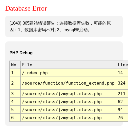
Database Error
(1040) 365建站错误警告：连接数据库失败，可能的原
因：1、数据库密码不对; 2、mysql未启动。
PHP Debug
No.
File
Line
1
/index.php
14
2
/source/function/function_extend.php
324
3
/source/class/jzmysql.class.php
211
4
/source/class/jzmysql.class.php
62
5
/source/class/jzmysql.class.php
94
6
/source/class/jzmysql.class.php
76