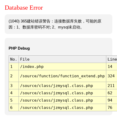
Database Error
(1040) 365建站错误警告：连接数据库失败，可能的原
因：1、数据库密码不对; 2、mysql未启动。
PHP Debug
No.
File
Line
1
/index.php
14
2
/source/function/function_extend.php
324
3
/source/class/jzmysql.class.php
211
4
/source/class/jzmysql.class.php
62
5
/source/class/jzmysql.class.php
94
6
/source/class/jzmysql.class.php
76