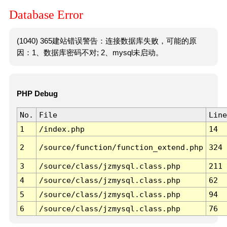
Database Error
(1040) 365建站错误警告：连接数据库失败，可能的原
因：1、数据库密码不对; 2、mysql未启动。
PHP Debug
No.
File
Line
1
/index.php
14
2
/source/function/function_extend.php
324
3
/source/class/jzmysql.class.php
211
4
/source/class/jzmysql.class.php
62
5
/source/class/jzmysql.class.php
94
6
/source/class/jzmysql.class.php
76