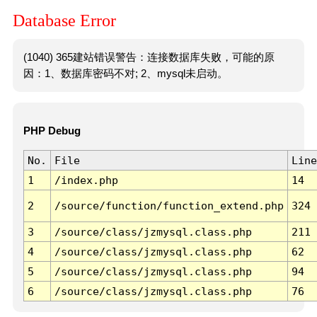
Database Error
(1040) 365建站错误警告：连接数据库失败，可能的原
因：1、数据库密码不对; 2、mysql未启动。
PHP Debug
No.
File
Line
1
/index.php
14
2
/source/function/function_extend.php
324
3
/source/class/jzmysql.class.php
211
4
/source/class/jzmysql.class.php
62
5
/source/class/jzmysql.class.php
94
6
/source/class/jzmysql.class.php
76