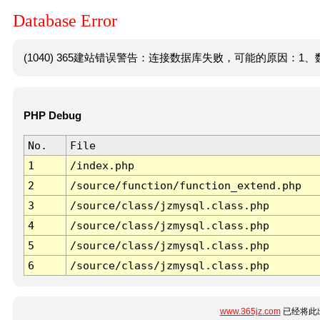
Database Error
(1040) 365建站错误警告：连接数据库失败，可能的原因：1、数
PHP Debug
No.
File
1
/index.php
2
/source/function/function_extend.php
3
/source/class/jzmysql.class.php
4
/source/class/jzmysql.class.php
5
/source/class/jzmysql.class.php
6
/source/class/jzmysql.class.php
www.365jz.com
已经将此