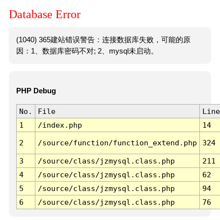
Database Error
(1040) 365建站错误警告：连接数据库失败，可能的原
因：1、数据库密码不对; 2、mysql未启动。
PHP Debug
No.
File
Line
1
/index.php
14
2
/source/function/function_extend.php
324
3
/source/class/jzmysql.class.php
211
4
/source/class/jzmysql.class.php
62
5
/source/class/jzmysql.class.php
94
6
/source/class/jzmysql.class.php
76