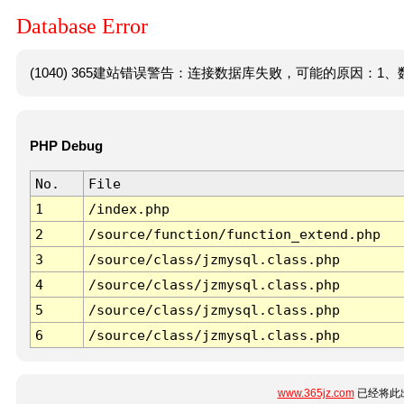
Database Error
(1040) 365建站错误警告：连接数据库失败，可能的原因：1、数
PHP Debug
No.
File
1
/index.php
2
/source/function/function_extend.php
3
/source/class/jzmysql.class.php
4
/source/class/jzmysql.class.php
5
/source/class/jzmysql.class.php
6
/source/class/jzmysql.class.php
www.365jz.com
已经将此