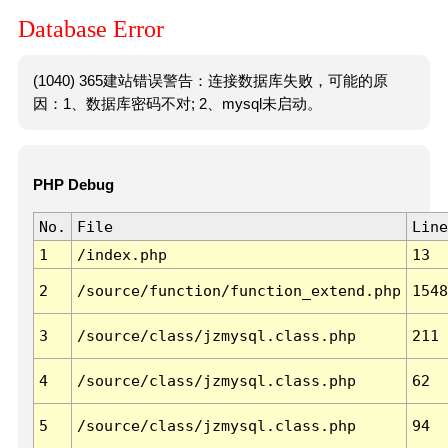
Database Error
(1040) 365建站错误警告：连接数据库失败，可能的原
因：1、数据库密码不对; 2、mysql未启动。
PHP Debug
No.
File
Line
1
/index.php
13
2
/source/function/function_extend.php
1548
3
/source/class/jzmysql.class.php
211
4
/source/class/jzmysql.class.php
62
5
/source/class/jzmysql.class.php
94