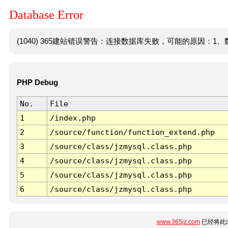
Database Error
(1040) 365建站错误警告：连接数据库失败，可能的原因：1、数
PHP Debug
No.
File
1
/index.php
2
/source/function/function_extend.php
3
/source/class/jzmysql.class.php
4
/source/class/jzmysql.class.php
5
/source/class/jzmysql.class.php
6
/source/class/jzmysql.class.php
www.365jz.com
已经将此