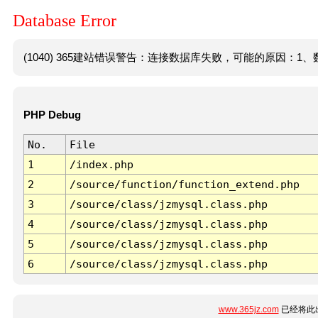
Database Error
(1040) 365建站错误警告：连接数据库失败，可能的原因：1、数
PHP Debug
No.
File
1
/index.php
2
/source/function/function_extend.php
3
/source/class/jzmysql.class.php
4
/source/class/jzmysql.class.php
5
/source/class/jzmysql.class.php
6
/source/class/jzmysql.class.php
www.365jz.com
已经将此