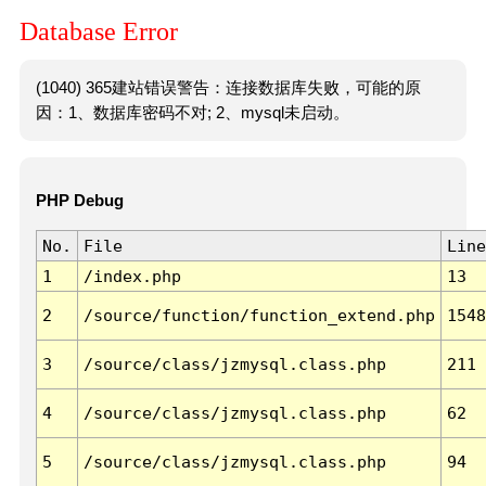
Database Error
(1040) 365建站错误警告：连接数据库失败，可能的原
因：1、数据库密码不对; 2、mysql未启动。
PHP Debug
No.
File
Line
1
/index.php
13
2
/source/function/function_extend.php
1548
3
/source/class/jzmysql.class.php
211
4
/source/class/jzmysql.class.php
62
5
/source/class/jzmysql.class.php
94