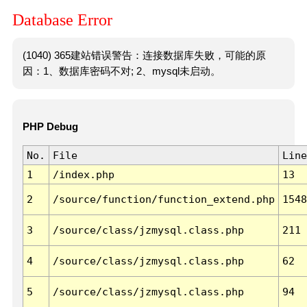
Database Error
(1040) 365建站错误警告：连接数据库失败，可能的原
因：1、数据库密码不对; 2、mysql未启动。
PHP Debug
No.
File
Line
1
/index.php
13
2
/source/function/function_extend.php
1548
3
/source/class/jzmysql.class.php
211
4
/source/class/jzmysql.class.php
62
5
/source/class/jzmysql.class.php
94