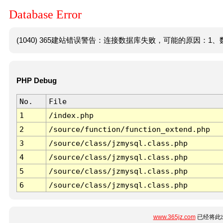
Database Error
(1040) 365建站错误警告：连接数据库失败，可能的原因：1、数
PHP Debug
No.
File
1
/index.php
2
/source/function/function_extend.php
3
/source/class/jzmysql.class.php
4
/source/class/jzmysql.class.php
5
/source/class/jzmysql.class.php
6
/source/class/jzmysql.class.php
www.365jz.com
已经将此